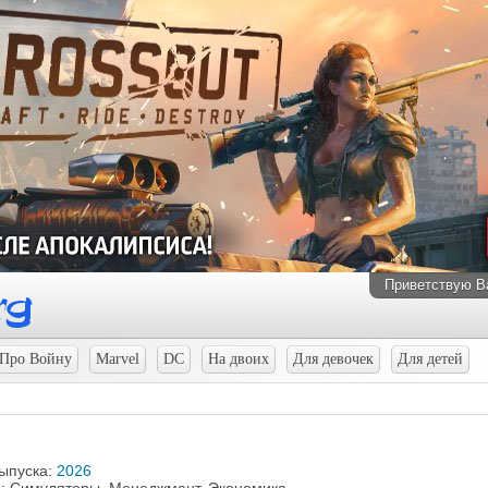
Приветствую В
Про Войну
Marvel
DC
На двоих
Для девочек
Для детей
выпуска:
2026