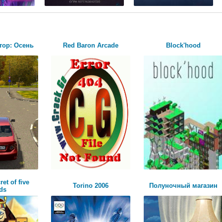
тор: Осень
Red Baron Arcade
Block'hood
et of five
Torino 2006
Полуночный магазин
ds