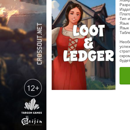
Жанр
Разра
Изда
Плат
Тип 
Язык
Язык 
Табл
Необ
успе
стра
скро
будет