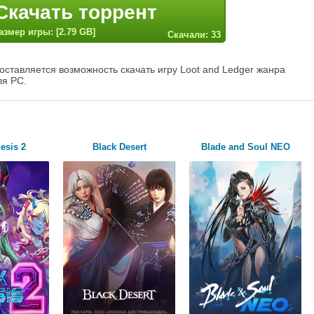
Скачать торрент
азмер игры: [2.79 GB]
Скачали: 33
оставляется возможность скачать игру Loot and Ledger жанра
ля PC.
esis 2
Black Desert
Blade and Soul NEO