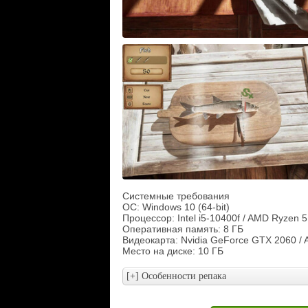
Системные требования
ОС: Windows 10 (64-bit)
Процессор: Intel i5-10400f / AMD Ryzen 
Оперативная память: 8 ГБ
Видеокарта: Nvidia GeForce GTX 2060 /
Место на диске: 10 ГБ