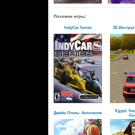
Похожие игры:
IndyCar Series
3D Инструк
Egypt: Secr
Джейн Отель: Антология
Go