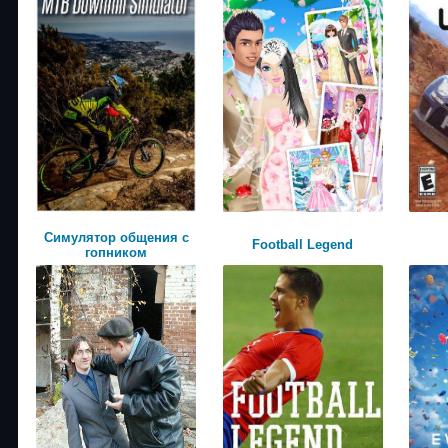
Симулятор общения с
Football Legend
гопником