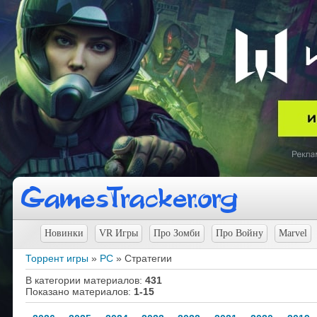
Новинки
VR Игры
Про Зомби
Про Войну
Marvel
Торрент игры
»
PC
» Стратегии
В категории материалов
:
431
Показано материалов
:
1-15