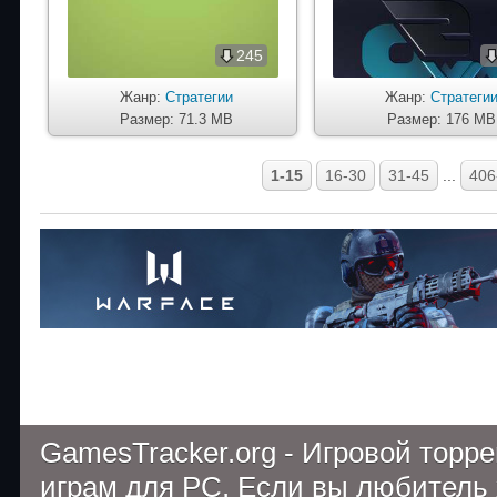
245
Жанр:
Стратегии
Жанр:
Стратеги
Размер: 71.3 MB
Размер: 176 MB
1-15
16-30
31-45
...
406
GamesTracker.org - Игровой торр
играм для PC. Если вы любитель 