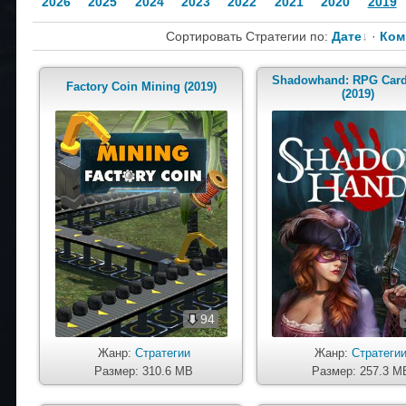
2026
2025
2024
2023
2022
2021
2020
2019
Сортировать Стратегии по:
Дате
·
Ком
Shadowhand: RPG Car
Factory Coin Mining (2019)
(2019)
94
Жанр:
Стратегии
Жанр:
Стратеги
Размер: 310.6 MB
Размер: 257.3 M