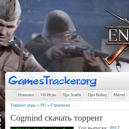
Новинки
VR Игры
Про Зомби
Про Войну
Marvel
Торрент игры
»
PC
»
Стратегии
Cogmind скачать торрент
Год выпуска:
2017