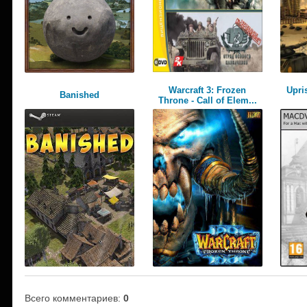
Warcraft 3: Frozen
Upri
Banished
Throne - Call of Elem...
Всего комментариев
:
0