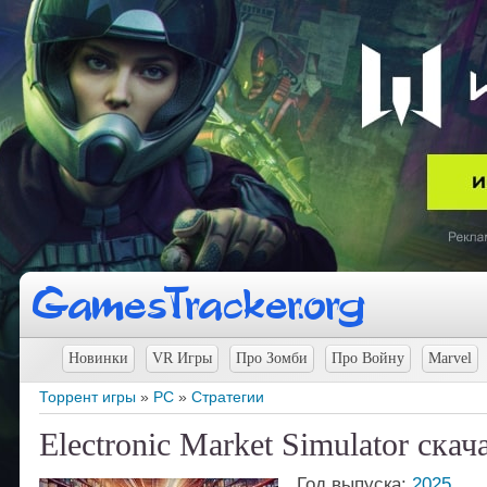
Новинки
VR Игры
Про Зомби
Про Войну
Marvel
Торрент игры
»
PC
»
Стратегии
Electronic Market Simulator скач
Год выпуска:
2025