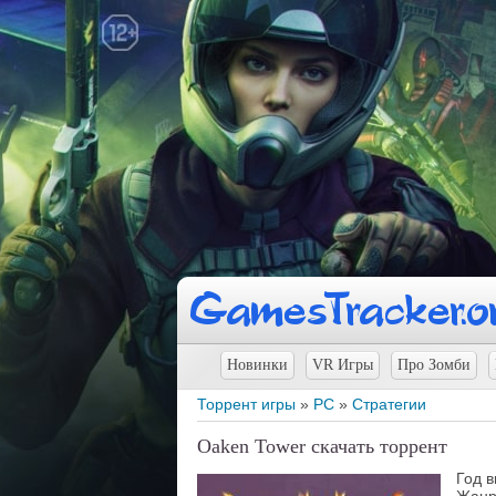
Новинки
VR Игры
Про Зомби
Торрент игры
»
PC
»
Стратегии
Oaken Tower скачать торрент
Год 