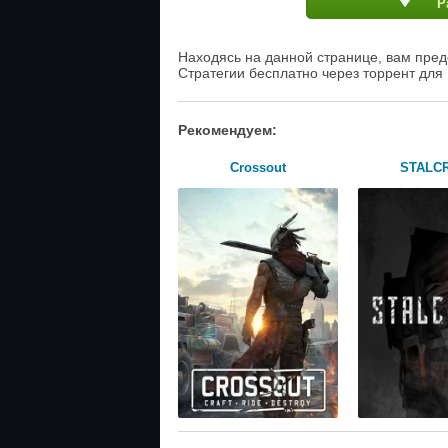
Р
Находясь на данной странице, вам пред
Стратегии бесплатно через торрент для
Рекомендуем:
Crossout
STALC