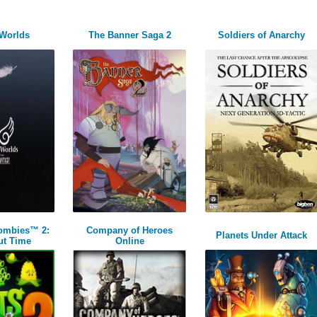
 Worlds
The Banner Saga 2
Soldiers of Anarchy
Zombies™ 2:
Company of Heroes
Planets Under Attack
ut Time
Online