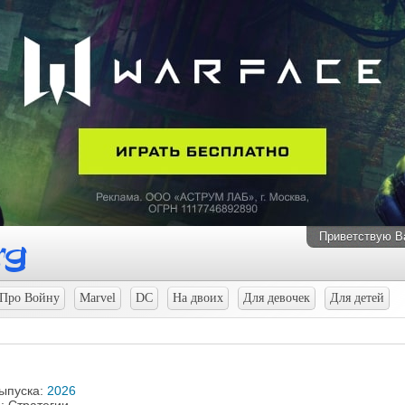
Приветствую В
Про Войну
Marvel
DC
На двоих
Для девочек
Для детей
выпуска:
2026