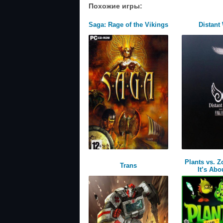
Похожие игры:
Saga: Rage of the Vikings
Distant
Plants vs. 
Trans
It’s Abo