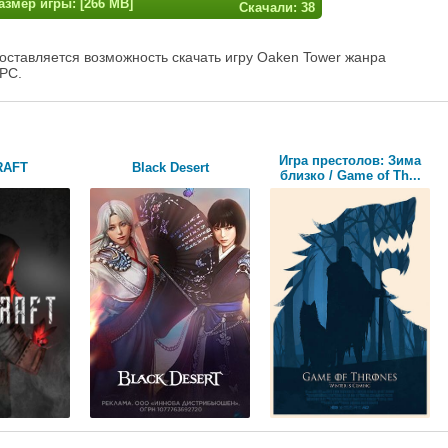
азмер игры: [266 MB]
Скачали: 38
оставляется возможность скачать игру Oaken Tower жанра
 PC.
Игра престолов: Зима
RAFT
Black Desert
близко / Game of Th...