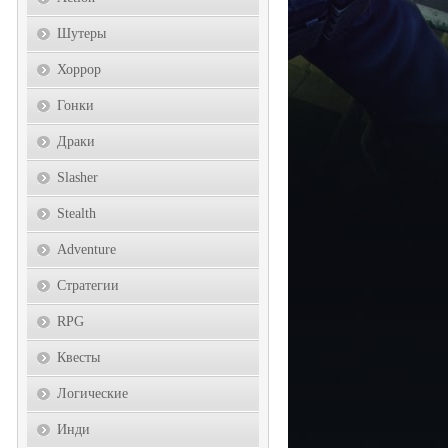
Шутеры
Хоррор
Гонки
Драки
Slasher
Stealth
Adventure
Стратегии
RPG
Квесты
Логические
Инди