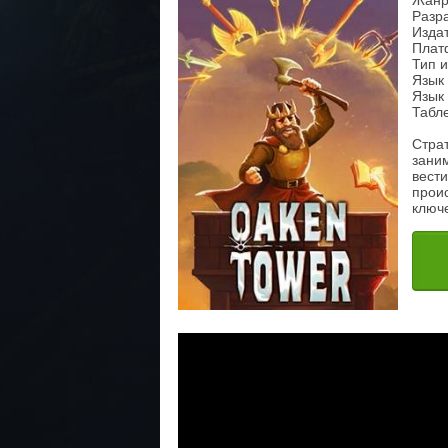
Жанр
Разра
Издат
Плат
Тип 
Язык 
Язык 
Табл
Страт
заним
вести
проис
ключ