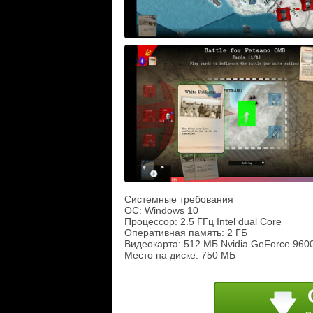
Системные требования
ОС: Windows 10
Процессор: 2.5 ГГц Intel dual Core
Оперативная память: 2 ГБ
Видеокарта: 512 МБ Nvidia GeForce 960
Место на диске: 750 МБ