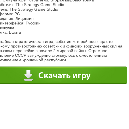
: Симуляторы, Стратегии, Вторая мировая война
ботчик: The Strategy Game Studio
ель: The Strategy Game Studio
форма: PC
издания: Лицензия
 интерфейса: Русский
озвучки: -
етка: Вшита
табная стратегическая игра, события которой посвящаются
окому противостоянию советских и финских вооруженных сил на
льском перешейке в начале 2 мировой войны. Огромное
упление СССР вынужденно столкнулось с ожесточенным
отивлением крошечной республики.