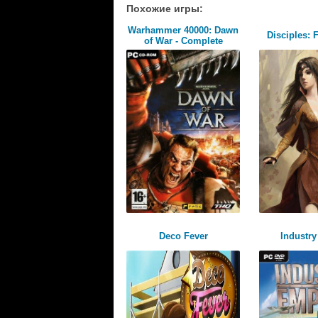
Похожие игры:
Warhammer 40000: Dawn
Disciples: F
of War - Complete
Deco Fever
Industry