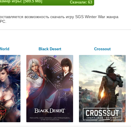
азмер игры: [589.5 MB]
Скачали: 63
оставляется возможность скачать игру SGS Winter War жанра
 PC.
World
Black Desert
Crossout