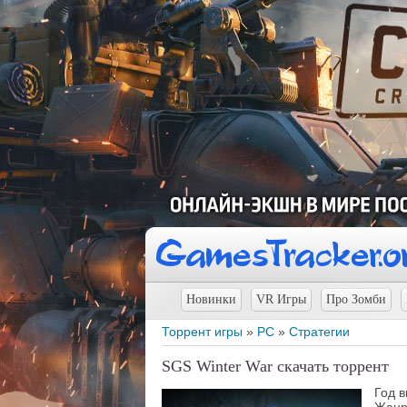
Новинки
VR Игры
Про Зомби
Торрент игры
»
PC
»
Стратегии
SGS Winter War скачать торрент
Год 