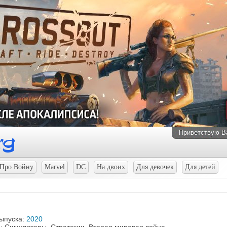
Приветствую В
Про Войну
Marvel
DC
На двоих
Для девочек
Для детей
выпуска:
2020