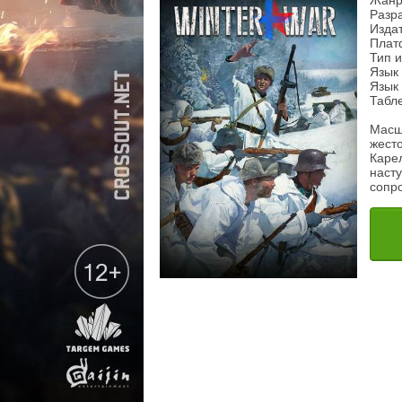
Жанр
Разра
Издат
Плат
Тип 
Язык
Язык 
Табл
Масш
жест
Каре
наст
сопр