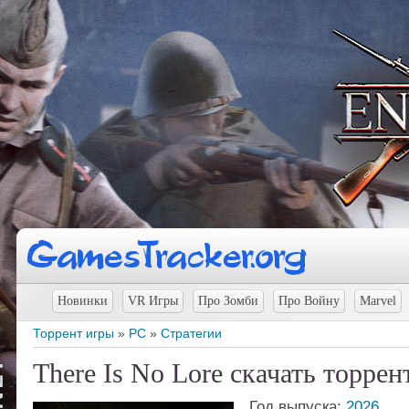
Новинки
VR Игры
Про Зомби
Про Войну
Marvel
Торрент игры
»
PC
»
Стратегии
There Is No Lore скачать торрен
Год выпуска:
2026