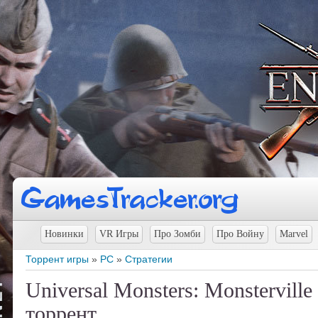
Новинки
VR Игры
Про Зомби
Про Войну
Marvel
Торрент игры
»
PC
»
Стратегии
Universal Monsters: Monstervill
торрент