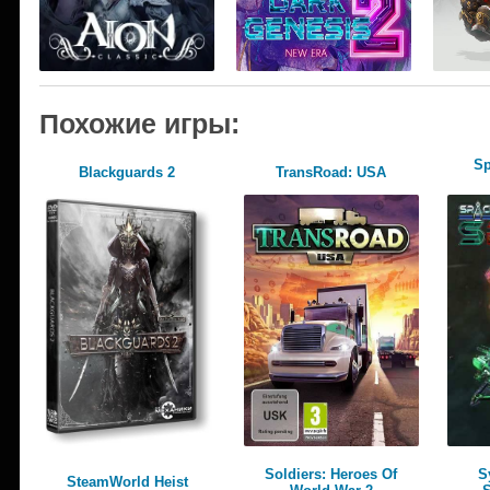
Похожие игры:
Sp
Blackguards 2
TransRoad: USA
Soldiers: Heroes Of
S
SteamWorld Heist