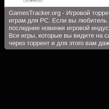
GamesTracker.org - Игровой торр
играм для PC. Если вы любитель 
последние новинки игровой индуст
Все игры, которые вы видите на 
через торрент и для этого вам да