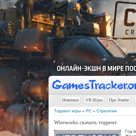
Новинки
VR Игры
Про Зомби
Торрент игры
»
PC
»
Стратегии
Wireworks скачать торрент
Год 