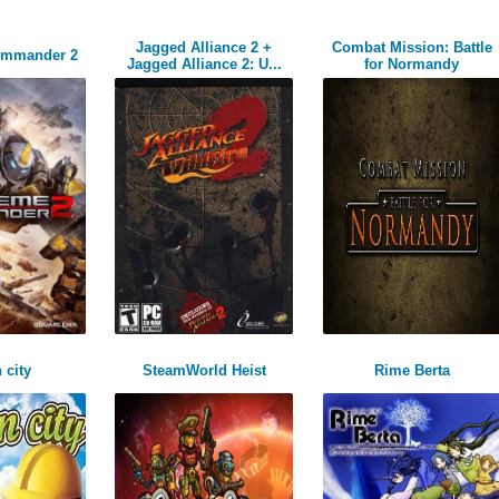
Jagged Alliance 2 +
Combat Mission: Battle
ommander 2
Jagged Alliance 2: U...
for Normandy
 city
SteamWorld Heist
Rime Berta