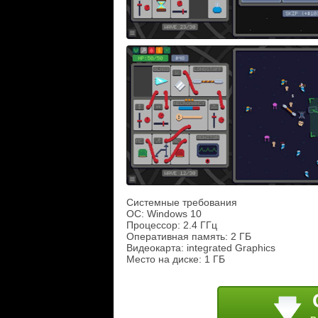
Системные требования
ОС: Windows 10
Процессор: 2.4 ГГц
Оперативная память: 2 ГБ
Видеокарта: integrated Graphics
Место на диске: 1 ГБ