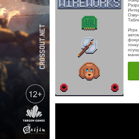
Жанр
Разра
Инте
Озвуч
Табл
Игра
авто
фоку
тонку
осущ
мани