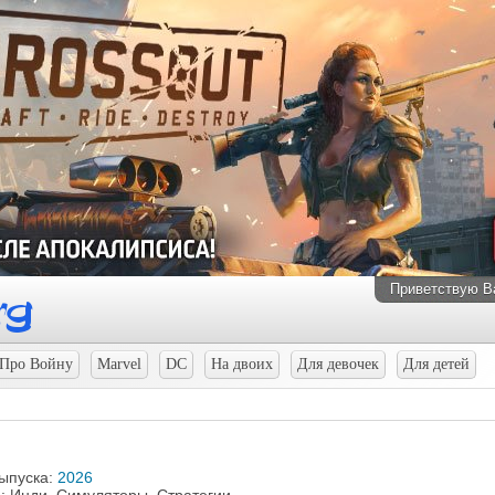
Приветствую В
Про Войну
Marvel
DC
На двоих
Для девочек
Для детей
выпуска:
2026