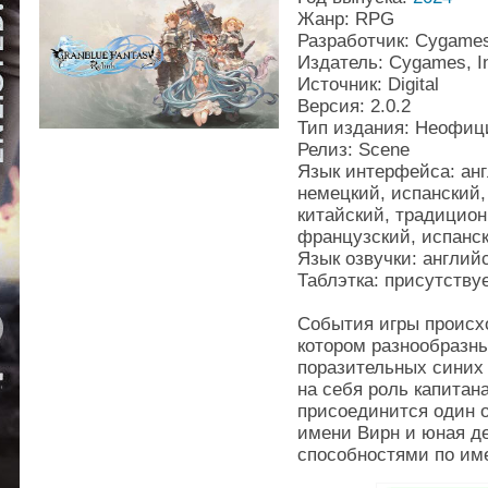
Жанр: RPG
Разработчик: Cygames
Издатель: Cygames, I
Источник: Digital
Версия: 2.0.2
Тип издания: Неофи
Релиз: Scene
Язык интерфейса: анг
немецкий, испанский,
китайский, традицион
французский, испанс
Язык озвучки: англий
Таблэтка: присутству
События игры происхо
котором разнообразны
поразительных синих 
на себя роль капитан
присоединится один 
имени Вирн и юная д
способностями по им