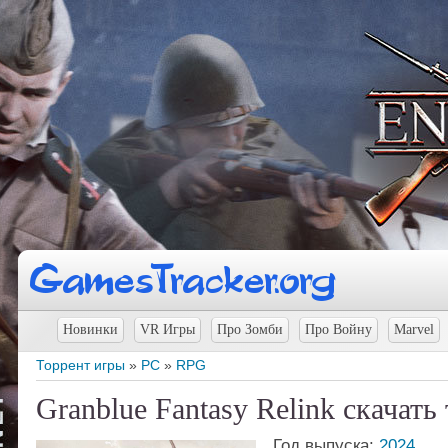
Новинки
VR Игры
Про Зомби
Про Войну
Marvel
Торрент игры
»
PC
»
RPG
Granblue Fantasy Relink скачать
Год выпуска:
2024