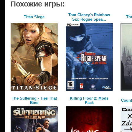
Похожие игры:
Tom Clancy's Rainbow
Titan Siege
Th
Six: Rogue Spea...
The Suffering - Ties That
Killing Floor 2: Mods
Count
Bind
Pack