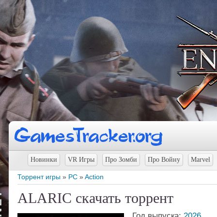
Новинки
VR Игры
Про Зомби
Про Войну
Marvel
Торрент игры
»
PC
»
Action
ALARIC скачать торрент
Год выпуска:
2026