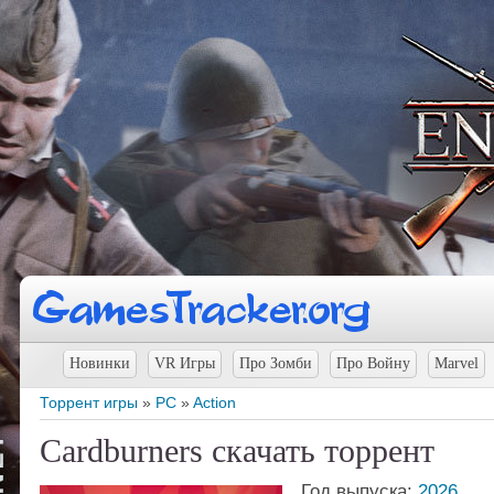
Новинки
VR Игры
Про Зомби
Про Войну
Marvel
Торрент игры
»
PC
»
Action
Cardburners скачать торрент
Год выпуска:
2026