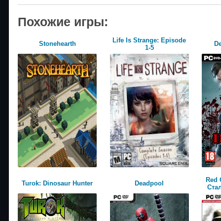
Похожие игры:
Life Is Strange: Episode
Stonehearth
D
1-5
Red 
Turok: Dinosaur Hunter
Deadpool
Стал