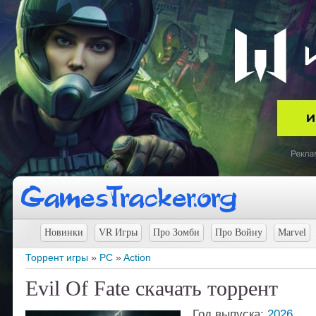
Новинки
VR Игры
Про Зомби
Про Войну
Marvel
Торрент игры
»
PC
»
Action
Evil Of Fate скачать торрент
Год выпуска:
2026