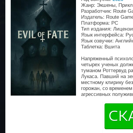
Жанр: Экшены, Прик
Разработчик: Route 
Издатель: Route Gam
Платформа: PC
Тип издания: Лиценз
Язык интерфейса: Ру
Язык озвучки: Англий
Таблетка: Вшита
Напряженный психолог
четырех ученых долже
туманом Роттервуд р
Лукаса. Павший на з
местному клирику бе
горожан, со временем
агрессивных полужив