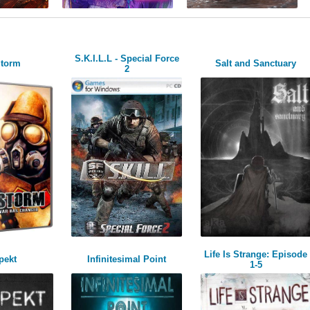
S.K.I.L.L - Special Force
Storm
Salt and Sanctuary
2
Life Is Strange: Episode
pekt
Infinitesimal Point
1-5