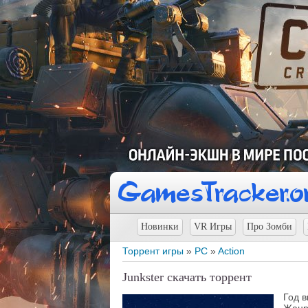
Новинки
VR Игры
Про Зомби
Торрент игры
»
PC
»
Action
Junkster скачать торрент
Год 