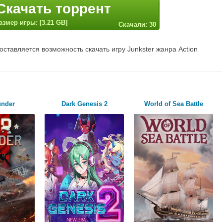
Скачать торрент
азмер игры: [3.21 GB]
Скачали: 30
ставляется возможность скачать игру Junkster жанра Action
under
Dark Genesis 2
World of Sea Battle