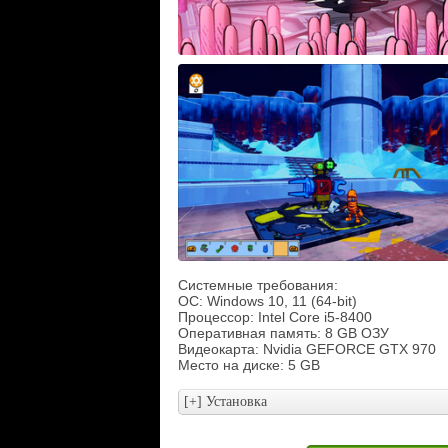
Системные требования:
ОС: Windows 10, 11 (64-bit)
Процессор: Intel Core i5-8400
Оперативная память: 8 GB ОЗУ
Видеокарта: Nvidia GEFORCE GTX 970
Место на диске: 5 GB