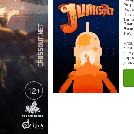
Жанр
Разра
Издат
Плат
Тип 
Язык 
Язык 
Табле
Игра
выжи
из му
пере
униве