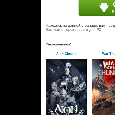
Р
Находясь на данной странице, вам предо
бесплатно через торрент для PC.
Рекомендуем:
Aion Classic
War Th