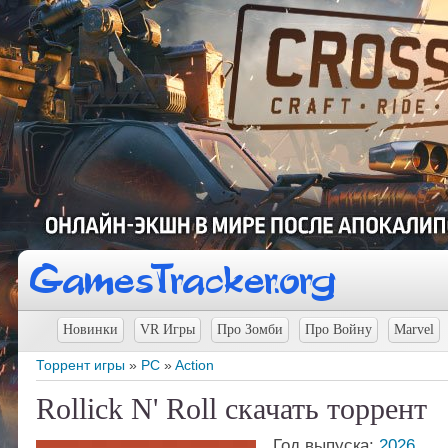
Новинки
VR Игры
Про Зомби
Про Войну
Marvel
Торрент игры
»
PC
»
Action
Rollick N' Roll скачать торрент
Год выпуска:
2026