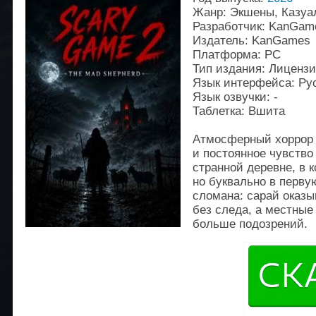
Жанр: Экшены, Казуа
Разработчик: KanGam
Издатель: KanGames
Платформа: PC
Тип издания: Лиценз
Язык интерфейса: Рус
Язык озвучки: -
Таблетка: Вшита
Атмосферный хоррор 
и постоянное чувство
странной деревне, в 
но буквально в перву
сломана: сарай оказ
без следа, а местные
больше подозрений.