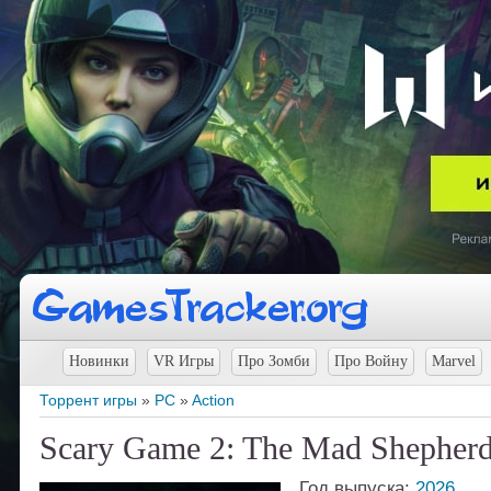
Новинки
VR Игры
Про Зомби
Про Войну
Marvel
Торрент игры
»
PC
»
Action
Scary Game 2: The Mad Shepherd
Год выпуска:
2026