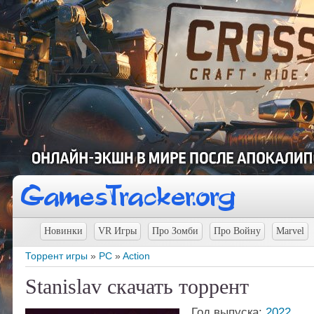
Новинки
VR Игры
Про Зомби
Про Войну
Marvel
Торрент игры
»
PC
»
Action
Stanislav скачать торрент
Год выпуска:
2022