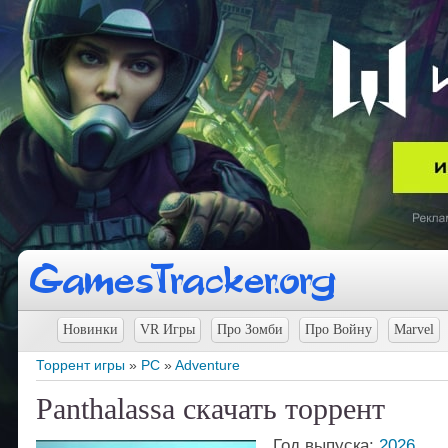
Новинки
VR Игры
Про Зомби
Про Войну
Marvel
Торрент игры
»
PC
»
Adventure
Panthalassa скачать торрент
Год выпуска:
2026