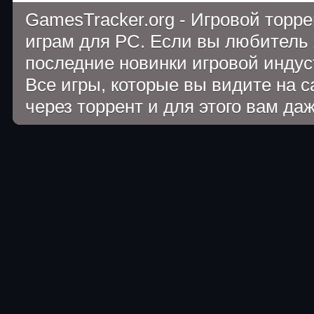
GamesTracker.org - Игровой торр
играм для PC. Если вы любитель 
последние новинки игровой индуст
Все игры, которые вы видите на 
через торрент и для этого вам да