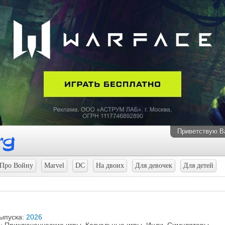
Приветствую В
Про Войну
Marvel
DC
На двоих
Для девочек
Для детей
выпуска:
2026