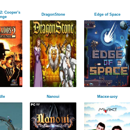
2: Cooper's
DragonStone
Edge of Space
enge
dle
Nanoui
Маски-шоу