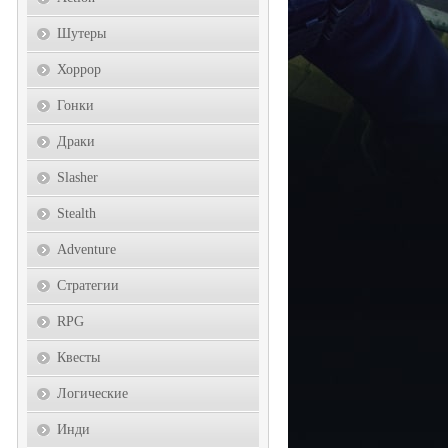
Шутеры
Хоррор
Гонки
Драки
Slasher
Stealth
Adventure
Стратегии
RPG
Квесты
Логические
Инди