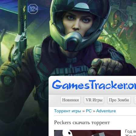
Новинки
VR Игры
Про Зомби
Торрент игры
»
PC
»
Adventure
Peckers скачать торрент
Год 