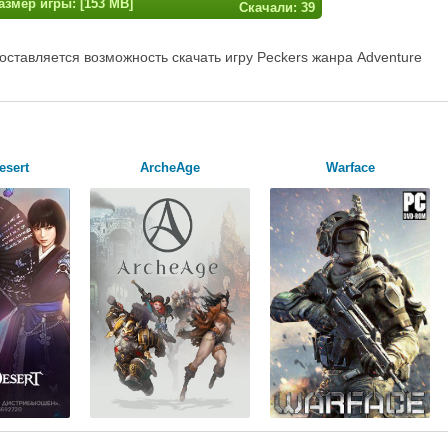
азмер игры: [153 MB]
Скачали: 39
оставляется возможность скачать игру Peckers жанра Adventure
esert
ArcheAge
Warface