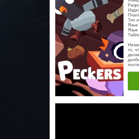
Жанр
Разра
Издат
Плат
Тип 
Язык
Язык 
Табл
Незам
то, ч
делам
долби
пост