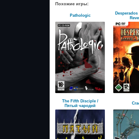
Похожие игры:
Desperados 
Pathologic
Rev
The Fifth Disciple /
Cra
Пятый чародей