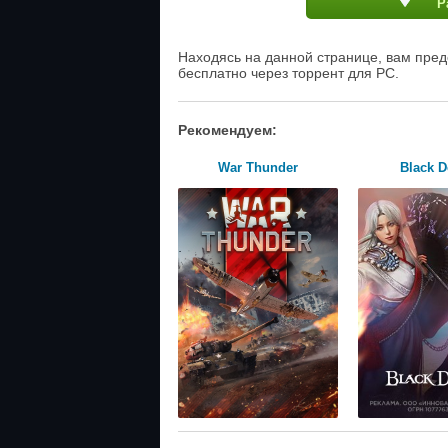
Р
Находясь на данной странице, вам пред
бесплатно через торрент для PC.
Рекомендуем:
War Thunder
Black D