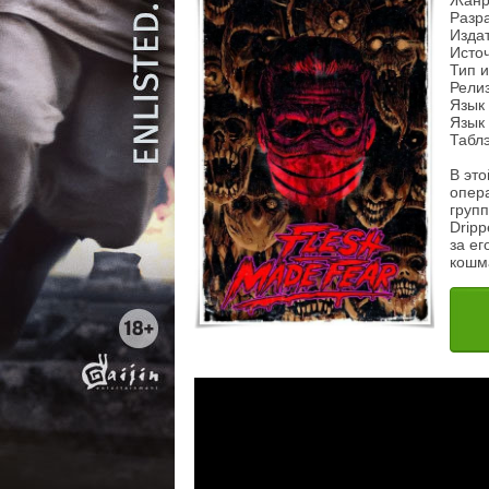
Жанр:
Разра
Издат
Источ
Тип 
Релиз
Язык
Язык 
Таблэ
В это
опера
групп
Dripp
за ег
кошм