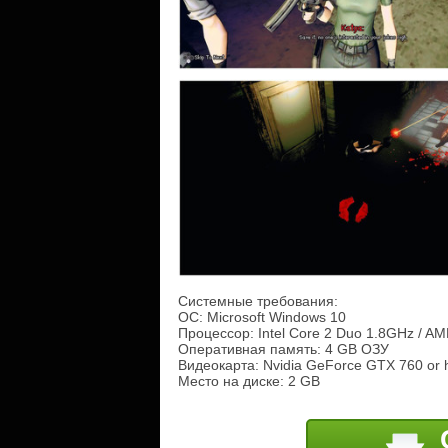
Системные требования:
ОС: Microsoft Windows 10
Процессор: Intel Core 2 Duo 1.8GHz / AM
Оперативная память: 4 GB ОЗУ
Видеокарта: Nvidia GeForce GTX 760 or 
Место на диске: 2 GB