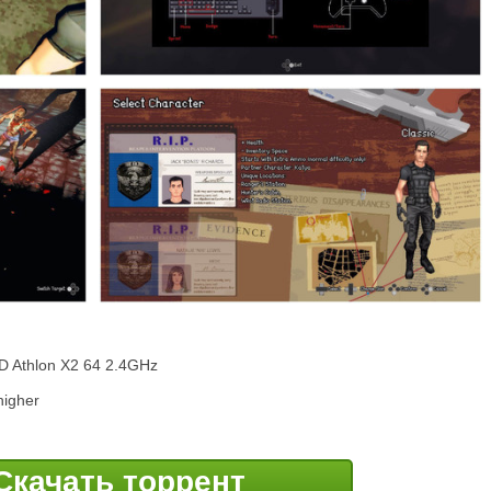
D Athlon X2 64 2.4GHz
higher
Скачать торрент