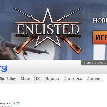
Приветствую В
Про Войну
Marvel
DC
На двоих
Для девочек
Для детей
выпуска:
2025