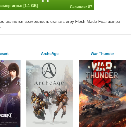
азмер игры: [1.1 GB]
Скачали: 87
оставляется возможность скачать игру Flesh Made Fear жанра
.
esert
ArcheAge
War Thunder