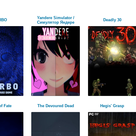
Yandere Simulator /
RBO
Deadly 30
Симулятор Яндере
f Fate
The Devoured Dead
Hegis' Grasp