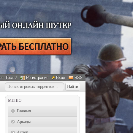
ас
, Гость!
Регистрация
Вход
RSS
МЕНЮ
Главная
Аркады
Action