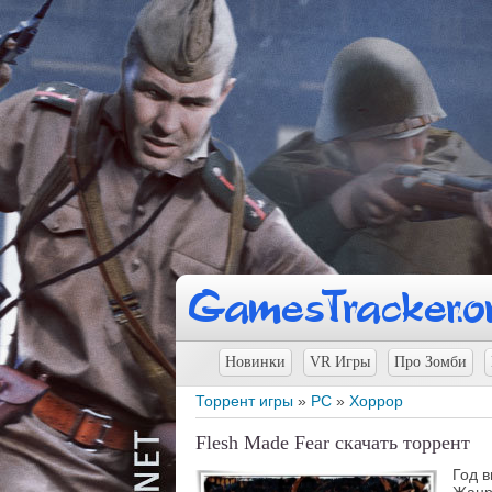
Новинки
VR Игры
Про Зомби
Торрент игры
»
PC
»
Хоррор
Flesh Made Fear скачать торрент
Год 