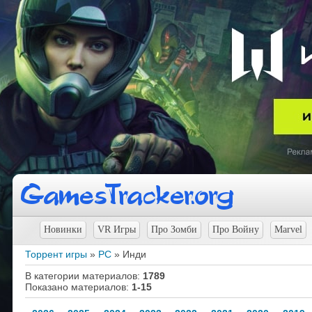
Новинки
VR Игры
Про Зомби
Про Войну
Marvel
Торрент игры
»
PC
» Инди
В категории материалов
:
1789
Показано материалов
:
1-15