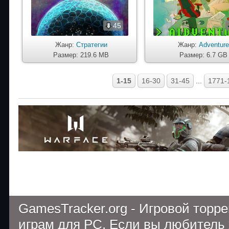
45
Жанр:
Стратегии
Жанр:
Adventur
Размер: 219.6 MB
Размер: 6.7 GB
1-15
16-30
31-45
...
1771-
GamesTracker.org - Игровой торр
играм для PC. Если вы любитель 