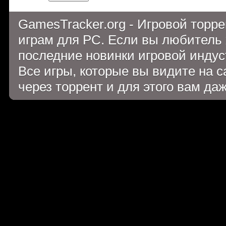
GamesTracker.org - Игровой торр
играм для PC. Если вы любитель 
последние новинки игровой индуст
Все игры, которые вы видите на 
через торрент и для этого вам да