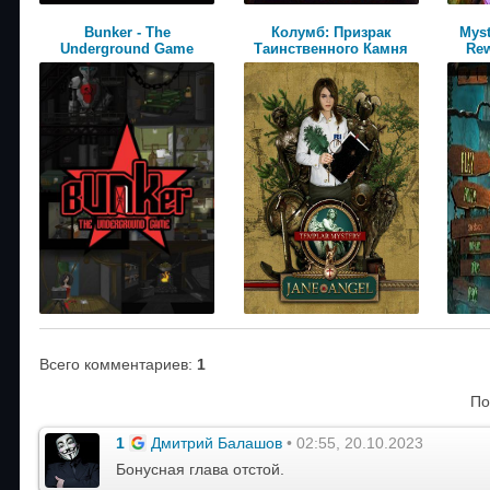
Bunker - The
Колумб: Призрак
Myst
Underground Game
Таинственного Камня
Rew
Всего комментариев
:
1
По
1
Дмитрий Балашов
• 02:55, 20.10.2023
Бонусная глава отстой.