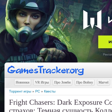
Новинки
VR Игры
Про Зомби
Про Войну
Marvel
Торрент игры
»
PC
»
Квесты
Fright Chasers: Dark Exposure Co
страхов: Темная сущность Колл