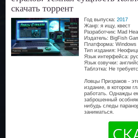
скачать торрент
Год выпуска:
2017
Жанр: я ищу, квест
Разработчик: Mad He
Издатель: BigFish Ga
Платформа: Windows
Тип издания: Неофи
Язык интерфейса: ру
Язык озвучки: англий
Таблэтка: Не требует
Ловцы Призраков - эт
издание, в котором г
работать. Однажды е
заброшенный особняк,
нибудь следы паранор
заниматься.