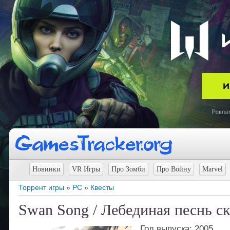
Новинки
VR Игры
Про Зомби
Про Войну
Marvel
Торрент игры
»
PC
»
Квесты
Swan Song / Лебединая песнь ск
Год выпуска: 2005