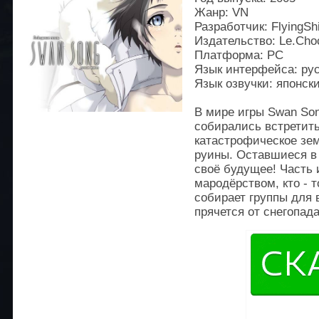
Жанр: VN
Разработчик: FlyingSh
Издательство: Le.Choc
Платформа: PC
Язык интерфейса: ру
Язык озвучки: японск
В мире игры Swan So
собирались встретить
катастрофическое зем
руины. Оставшиеся в
своё будущее! Часть 
мародёрством, кто - т
собирает группы для 
прячется от снегопад