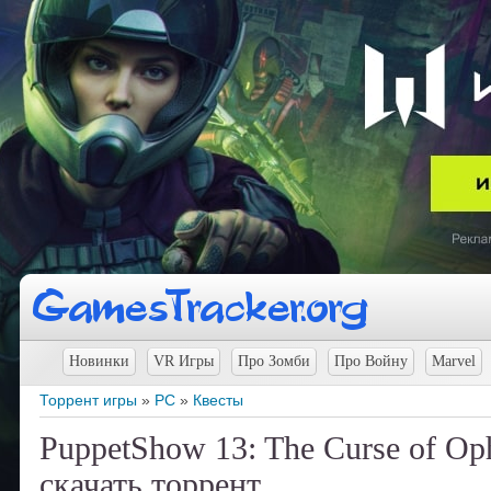
Новинки
VR Игры
Про Зомби
Про Войну
Marvel
Торрент игры
»
PC
»
Квесты
PuppetShow 13: The Curse of Ophe
скачать торрент