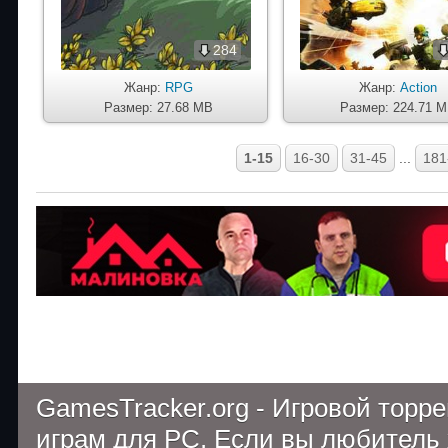
284
Жанр:
RPG
Жанр:
Action
Размер: 27.68 MB
Размер: 224.71 
1-15
16-30
31-45
...
181
GamesTracker.org - Игровой торр
играм для PC. Если вы любитель 