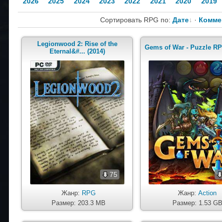
2026
2025
2024
2023
2022
2021
2020
2019
Сортировать RPG по:
Дате
·
Комме
Legionwood 2: Rise of the
Gems of War - Puzzle RP
Eternal&#... (2014)
75
Жанр:
RPG
Жанр:
Action
Размер: 203.3 MB
Размер: 1.53 G