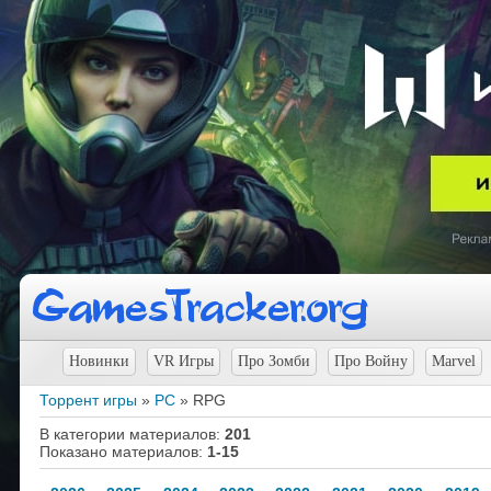
Новинки
VR Игры
Про Зомби
Про Войну
Marvel
Торрент игры
»
PC
» RPG
В категории материалов
:
201
Показано материалов
:
1-15