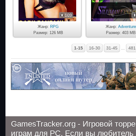
109
Жанр:
RPG
Жанр:
Adventur
Размер: 126 MB
Размер: 403 MB
1-15
16-30
31-45
...
481
GamesTracker.org - Игровой торр
играм для PC. Если вы любитель 