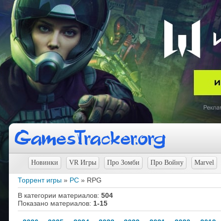
Новинки
VR Игры
Про Зомби
Про Войну
Marvel
Торрент игры
»
PC
» RPG
В категории материалов
:
504
Показано материалов
:
1-15