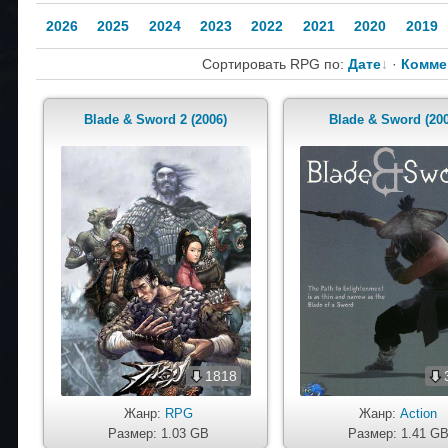
2026
2025
2024
2023
2022
2021
2020
2019
Сортировать RPG по:
Дате
·
Комме
Blade & Sword 2 (2006)
Blade & Sword (20
1818
Жанр:
RPG
Жанр:
Action
Размер: 1.03 GB
Размер: 1.41 G