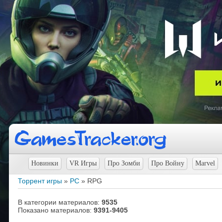
Новинки
VR Игры
Про Зомби
Про Войну
Marvel
Торрент игры
»
PC
» RPG
В категории материалов
:
9535
Показано материалов
:
9391-9405