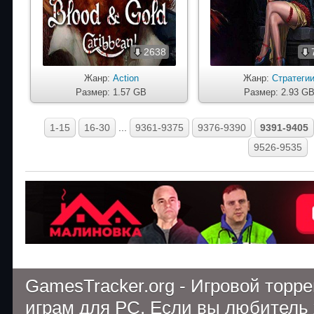
2638
Жанр:
Action
Жанр:
Стратеги
Размер: 1.57 GB
Размер: 2.93 G
1-15
16-30
...
9361-9375
9376-9390
9391-9405
9526-9535
GamesTracker.org - Игровой торр
играм для PC. Если вы любитель 