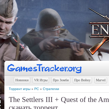
Новинки
VR Игры
Про Зомби
Про Войну
Marvel
Торрент игры
»
PC
»
Стратегии
The Settlers III + Quest of the 
скачать торрент