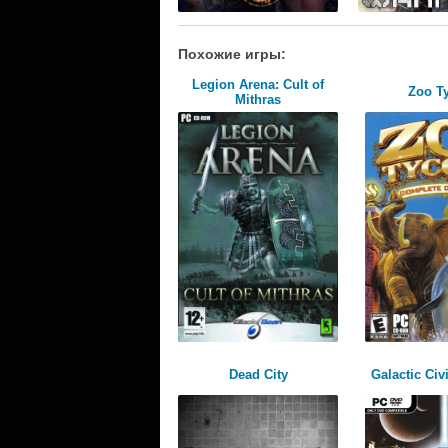
Похожие игры:
Legion Arena: Cult of
Zoo T
Mithras
Dead City
Galactic Civi