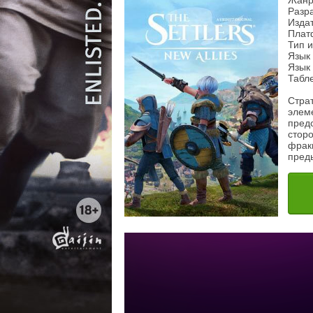
Жанр
Разра
Издат
Плат
Тип 
Язык
Язык 
Табл
Страт
элем
пред
стор
фрак
пред