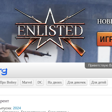
Приветствую В
Про Войну
Marvel
DC
На двоих
Для девочек
Для детей
ррент
выпуска:
2024