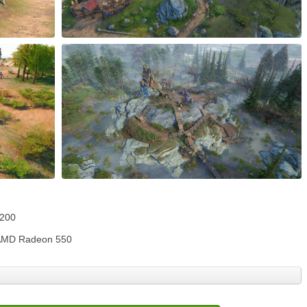
1200
 AMD Radeon 550