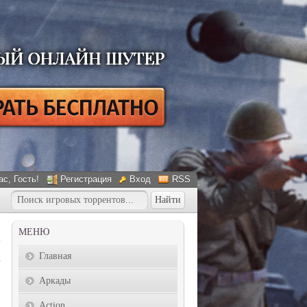
ас
, Гость!
Регистрация
Вход
RSS
МЕНЮ
Главная
Аркады
Action