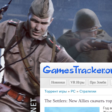
Новинки
VR Игры
Про Зомби
Торрент игры
»
PC
»
Стратегии
The Settlers: New Allies скачать то
Год 