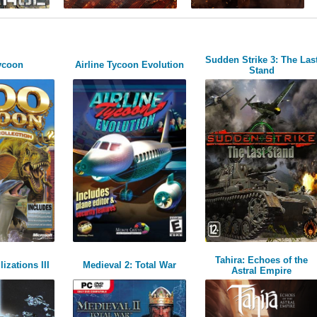
Sudden Strike 3: The Las
ycoon
Airline Tycoon Evolution
Stand
Tahira: Echoes of the
lizations III
Medieval 2: Total War
Astral Empire