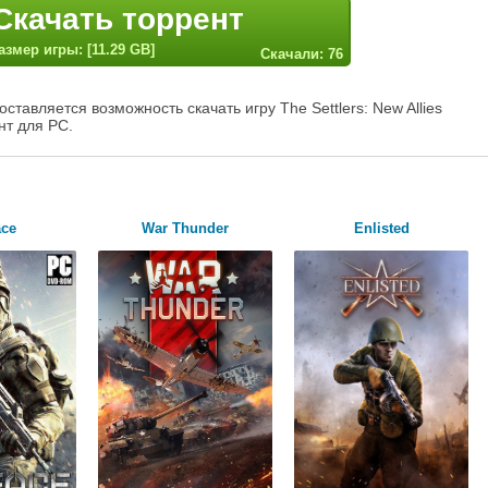
Скачать торрент
азмер игры: [11.29 GB]
Скачали: 76
тавляется возможность скачать игру The Settlers: New Allies
нт для PC.
ace
War Thunder
Enlisted