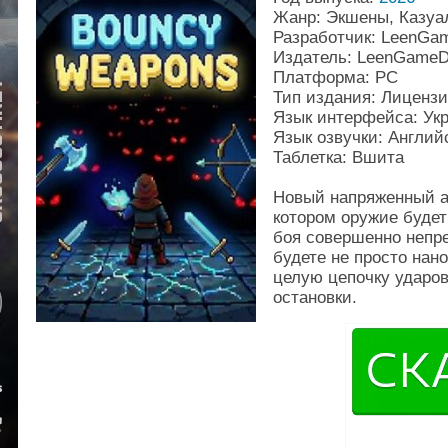
Жанр: Экшены, Казуа
Разработчик: LeenGa
Издатель: LeenGame
Платформа: PC
Тип издания: Лиценз
Язык интерфейса: Укр
Язык озвучки: Англий
Таблетка: Вшита
Новый напряженный а
котором оружие будет
боя совершенно непр
будете не просто нан
целую цепочку ударов
остановки.