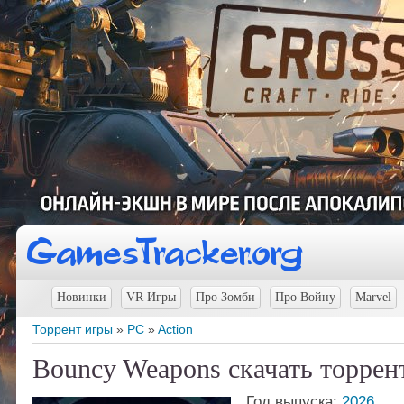
Новинки
VR Игры
Про Зомби
Про Войну
Marvel
Торрент игры
»
PC
»
Action
Bouncy Weapons скачать торрен
Год выпуска:
2026