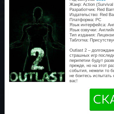
Жанр: Action (Survival 
Разработчик: Red Barr
Издательство: Red Bar
Платформа: РС
Язык интерфейса: Aн
Язык озвучки: Англий
Тип издания: Лиценз
Таблэтка: Присутству
Outlast 2 – долгожда
страшных игр послед
перипетии будут разв
прежде, но на этот р
события, нежели то б
не боитесь испытать с
вас!