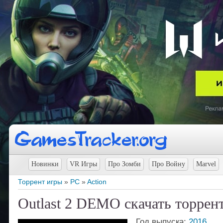
Новинки
VR Игры
Про Зомби
Про Войну
Marvel
Торрент игры
»
PC
»
Action
Outlast 2 DEMO скачать торрен
Год выпуска:
2016