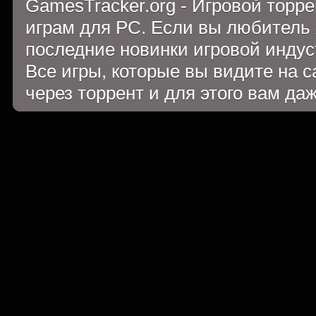
GamesTracker.org - Игровой торр
играм для PC. Если вы любитель 
последние новинки игровой индуст
Все игры, которые вы видите на 
через торрент и для этого вам да