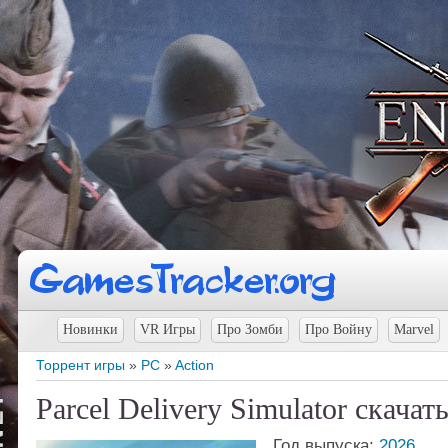
Новинки
VR Игры
Про Зомби
Про Войну
Marvel
Торрент игры
»
PC
»
Action
Parcel Delivery Simulator скачат
Год выпуска:
2026