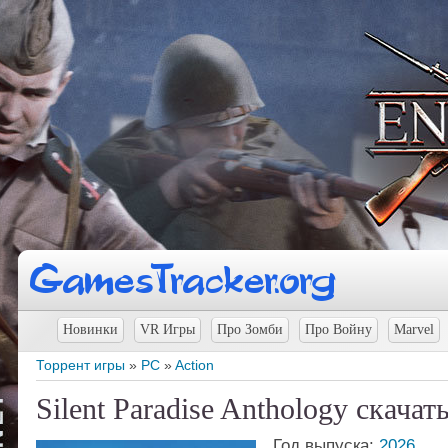
Новинки
VR Игры
Про Зомби
Про Войну
Marvel
Торрент игры
»
PC
»
Action
Silent Paradise Anthology скачат
Год выпуска:
2026