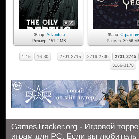
65
Жанр:
Adventure
Жанр:
Стратеги
Размер: 151.2 MB
Размер: 39.56 M
1-15
16-30
...
2701-2715
2716-2730
2731-2745
3166-3178
GamesTracker.org - Игровой торр
играм для PC. Если вы любитель 