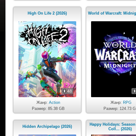
High On Life 2 (2026)
World of Warcraft: Midnig
48
Жанр:
Action
Жанр:
RPG
Размер: 85.38 GB
Размер: 124.73 
Happy Holidays: Season
Hidden Archipelago (2026)
Coll... (2026)