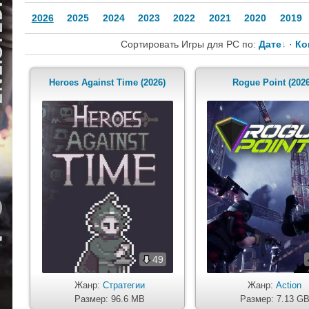
2026
2025
2024
2023
2022
2021
2020
2019
Сортировать Игры для PC по:
Дате
·
Ко
Heroes Against Time (2026)
Rogue Point (2026
49
Жанр:
Стратегии
Жанр:
Action
Размер: 96.6 MB
Размер: 7.13 G