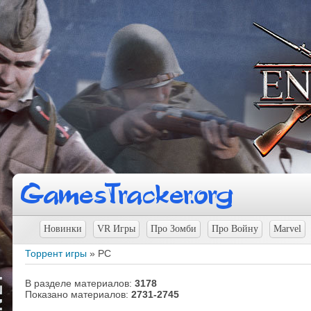
Новинки
VR Игры
Про Зомби
Про Войну
Marvel
Торрент игры
» PC
В разделе материалов
:
3178
Показано материалов
:
2731-2745