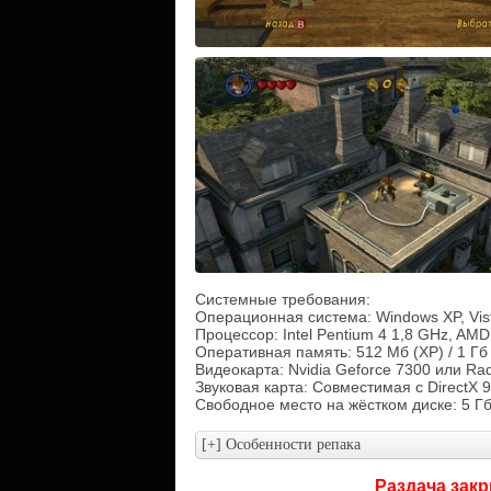
Системные требования:
Операционная система: Windows XP, Vist
Процессор: Intel Pentium 4 1,8 GHz, AMD
Оперативная память: 512 Мб (XP) / 1 Гб (
Видеокарта: Nvidia Geforce 7300 или R
Звуковая карта: Совместимая с DirectX 9
Свободное место на жёстком диске: 5 Г
Раздача закр