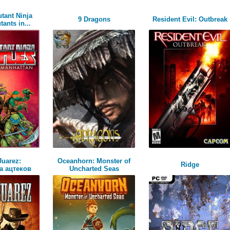
tant Ninja
9 Dragons
Resident Evil: Outbreak
tants in...
Juarez:
Oceanhorn: Monster of
Ridge
а ацтеков
Uncharted Seas