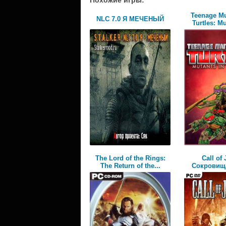
Teenage Mu
NLC 7.0 Я МЕЧЕНЫЙ
Turtles: Mu
The Lord of the Rings:
Call of 
The Return of the...
Cокровищ