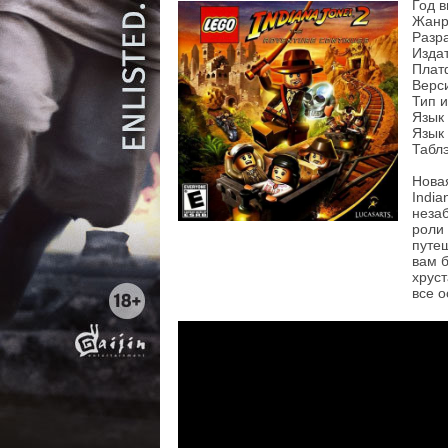
Год в
Жанр:
Разра
Издат
Плат
Верси
Тип 
Язык
Язык 
Таблэ
Нова
India
незаб
роли
путе
вам 
хруст
все о