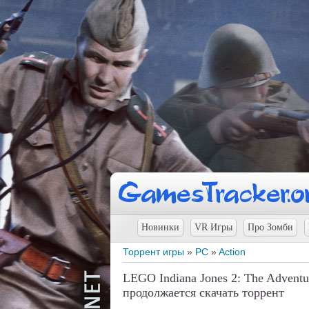
Новинки
VR Игры
Про Зомби
Торрент игры
»
PC
»
Action
LEGO Indiana Jones 2: The Advent
продолжается скачать торрент