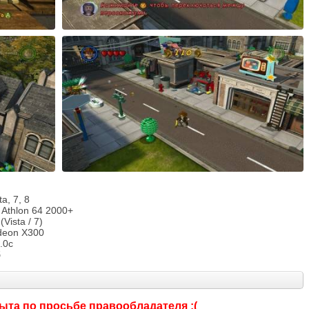
a, 7, 8
 Athlon 64 2000+
Vista / 7)
adeon Х300
.0c
б
ыта по просьбе правообладателя :(