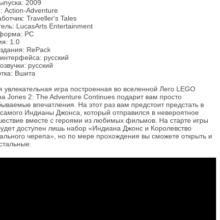
ыпуска: 2009
 Action-Adventure
ботчик: Traveller's Tales
ель: LucasArts Entertainment
форма: PC
я: 1.0
издания: RePack
 интерфейса: русский
озвучки: русский
тка: Вшита
я увлекательная игра построенная во вселенной Лего LEGO
na Jones 2: The Adventure Continues подарит вам просто
ываемые впечатления. На этот раз вам предстоит предстать в
 самого Индианы Джонса, который отправился в невероятное
шествие вместе с героями из любимых фильмов. На старте игры
будет доступен лишь набор «Индиана Джонс и Королевство
ального черепа», но по мере прохождения вы сможете открыть и
стальные.