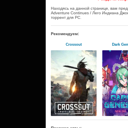
Находясь на данной странице, вам пред
Adventure Continues / Лего Индиана Дж
торрент для PC.
Рекомендуем:
Crossout
Dark Gen
Похожие игры: