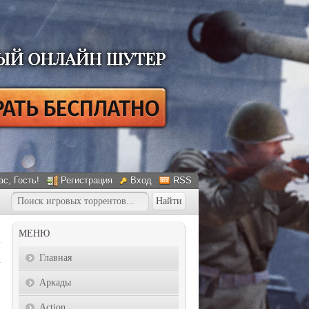
ас
, Гость!
Регистрация
Вход
RSS
МЕНЮ
Главная
Аркады
Action